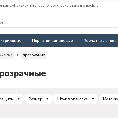
лиентам
Реквизиты
Вопрос-Ответ
Яндекс отзывы о нас
Блог
нитриловые
Перчатки виниловые
Перчатки латекс
ые п/э
прозрачные
прозрачные
 защиты
Размер
Штук в упаковке
Матери