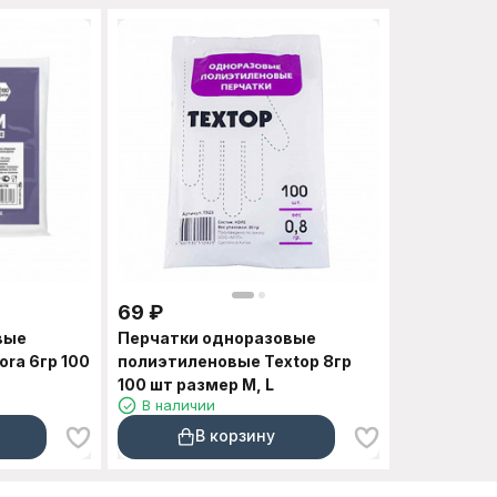
69
₽
вые
Перчатки одноразовые
ra 6гр 100
полиэтиленовые Textop 8гр
100 шт размер M, L
В наличии
В корзину