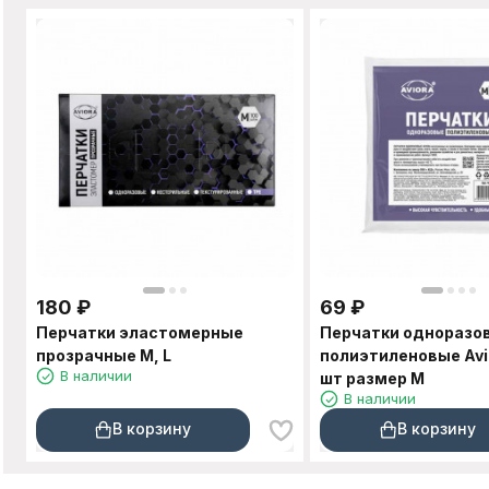
180
₽
69
₽
Перчатки эластомерные
Перчатки одноразо
прозрачные M, L
полиэтиленовые Avio
В наличии
шт размер M
В наличии
В корзину
В корзину