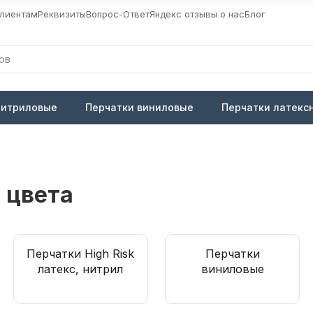
лиентам
Реквизиты
Вопрос-Ответ
Яндекс отзывы о нас
Блог
нитриловые
Перчатки виниловые
Перчатки латекс
 цвета
Перчатки High Risk
Перчатки
латекс, нитрил
виниловые