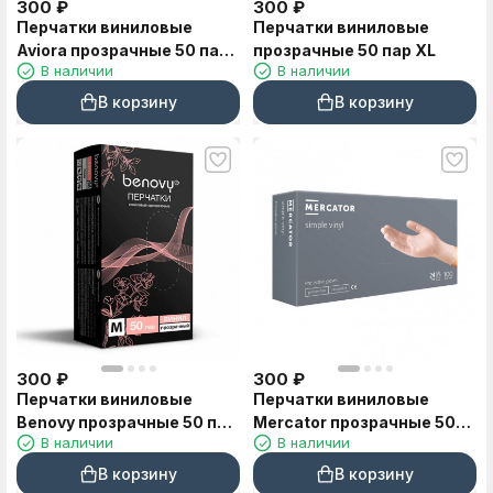
300
₽
300
₽
Перчатки виниловые
Перчатки виниловые
Aviora прозрачные 50 пар
прозрачные 50 пар XL
В наличии
В наличии
L
В корзину
В корзину
300
₽
300
₽
Перчатки виниловые
Перчатки виниловые
Benovy прозрачные 50 пар
Mercator прозрачные 50
В наличии
В наличии
M, L
пар S, M, L
В корзину
В корзину