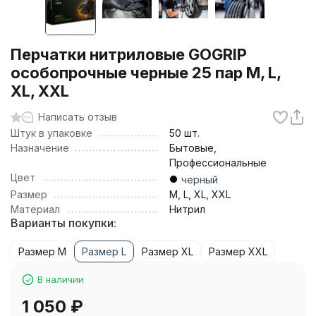
Перчатки нитриловые GOGRIP
особопрочные черные 25 пар M, L,
XL, XXL
Написать отзыв
Штук в упаковке
50 шт.
Назначение
Бытовые,
Профессиональные
Цвет
черный
Размер
M, L, XL, XXL
Материал
Нитрил
Варианты покупки:
Размер M
Размер L
Размер XL
Размер XXL
В наличии
1 050
₽