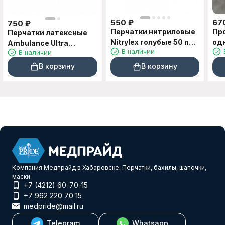
550
₽
67
750
₽
Перчатки нитриловые
Пр
Перчатки латексные
Nitrylex голубые 50 пар
од
Ambulance Ultra
В наличии
В наличии
XS, S, M, L
в 
особопрочные синие 16
10
гр. 25 пар M, L, XL
В корзину
В корзину
Компания Медпрайд в Хабаровске. Перчатки, бахилы, шапочки,
маски.
+7 (4212) 60-70-15
+7 962 220 70 15
medpride@mail.ru
Telegram
Whatsapp