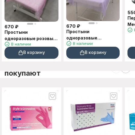
55
Пе
Med
670
₽
670
₽
XL
Простыни
Простыни
одноразовые
одноразовые розовые
В наличии
В наличии
сиреневые в рулоне
в рулоне 70*200см
70*200см 100шт
100шт
В корзину
В корзину
C этим товаром также
покупают