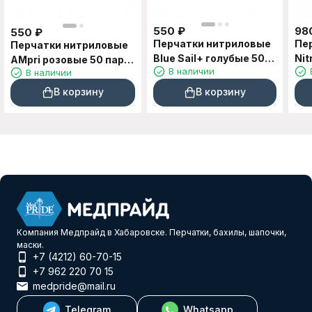
550
₽
98
550
₽
Перчатки нитриловые
Пе
Перчатки нитриловые
Blue Sail+ голубые 50
Nit
AMpri розовые 50 пар
В наличии
В наличии
пар L
пар
XS
В корзину
В корзину
Компания Медпрайд в Хабаровске. Перчатки, бахилы, шапочки,
маски.
+7 (4212) 60-70-15
+7 962 220 70 15
medpride@mail.ru
Telegram
Whatsapp