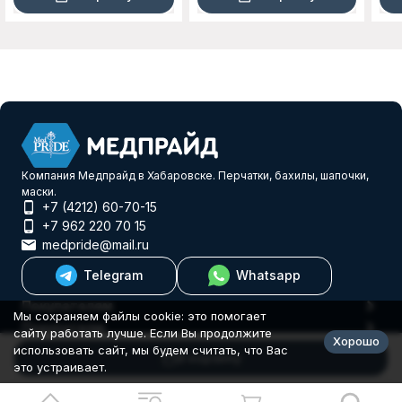
Компания Медпрайд в Хабаровске. Перчатки, бахилы, шапочки,
маски.
+7 (4212) 60-70-15
+7 962 220 70 15
medpride@mail.ru
Telegram
Whatsapp
Покупателям
Мы сохраняем файлы cookie: это помогает
Покупателю
сайту работать лучше. Если Вы продолжите
Хорошо
© 2026 Еврогифт
использовать сайт, мы будем считать, что Вас
В корзину
это устраивает.