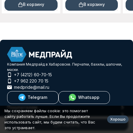
кра
100шт
В корзину
В корзину
Компания Медпрайд в Хабаровске. Перчатки, бахилы, шапочки,
маски.
+7 (4212) 60-70-15
+7 962 220 70 15
medpride@mail.ru
Telegram
Whatsapp
Покупателям
Мы сохраняем файлы cookie: это помогает
Покупателю
сайту работать лучше. Если Вы продолжите
Хорошо
© 2026 Еврогифт
использовать сайт, мы будем считать, что Вас
В корзину
это устраивает.