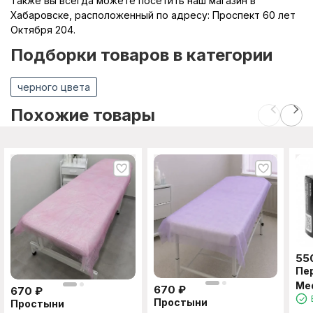
Также вы всегда можете посетить наш магазин в
Хабаровске, расположенный по адресу: Проспект 60 лет
Октября 204.
Подборки товаров в категории
черного цвета
Похожие товары
55
Пе
Med
670
₽
670
₽
XL
Простыни
Простыни