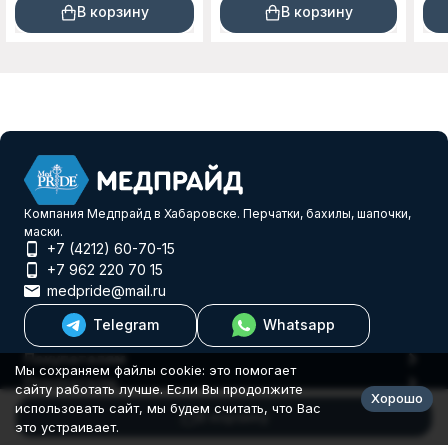
желтые 1 пара S, XL
пар
В корзину
В корзину
Компания Медпрайд в Хабаровске. Перчатки, бахилы, шапочки,
маски.
+7 (4212) 60-70-15
+7 962 220 70 15
medpride@mail.ru
Telegram
Whatsapp
Покупателям
Мы сохраняем файлы cookie: это помогает
Покупателю
сайту работать лучше. Если Вы продолжите
Хорошо
© 2026 Еврогифт
использовать сайт, мы будем считать, что Вас
В корзину
это устраивает.