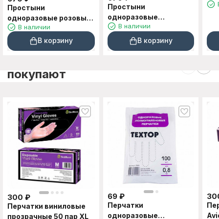
XL
Простыни
Простыни
одноразовые
одноразовые розовые
В наличии
В наличии
сиреневые в рулоне
в рулоне 70*200см
70*200см 100шт
100шт
В корзину
В корзину
C этим товаром также
покупают
69
₽
30
300
₽
Перчатки
Пе
Перчатки виниловые
одноразовые
Avi
прозрачные 50 пар XL