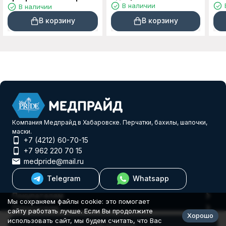
В наличии
В наличии
полиэтиленовые
пар
Textop 8гр 100 шт
В корзину
В корзину
размер M, L
Компания Медпрайд в Хабаровске. Перчатки, бахилы, шапочки,
маски.
+7 (4212) 60-70-15
+7 962 220 70 15
medpride@mail.ru
Telegram
Whatsapp
Покупателям
Мы сохраняем файлы cookie: это помогает
Покупателю
сайту работать лучше. Если Вы продолжите
Хорошо
© 2026 Еврогифт
использовать сайт, мы будем считать, что Вас
В корзину