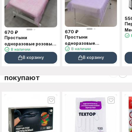
55
Пе
Med
670
₽
670
₽
XL
Простыни
Простыни
одноразовые
одноразовые розовые
В наличии
В наличии
сиреневые в рулоне
в рулоне 70*200см
70*200см 100шт
100шт
В корзину
В корзину
C этим товаром также
покупают