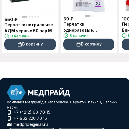
69
₽
10
550
₽
Перчатки
Пе
Перчатки нитриловые
одноразовые
Би
АДМ черные 50 пар M,
В наличии
В наличии
полиэтиленовые
син
L
Textop 8гр 100 шт
В корзину
В корзину
размер M, L
Компания Медпрайд в Хабаровске. Перчатки, бахилы, шапочки,
маски.
+7 (4212) 60-70-15
+7 962 220 70 15
medpride@mail.ru