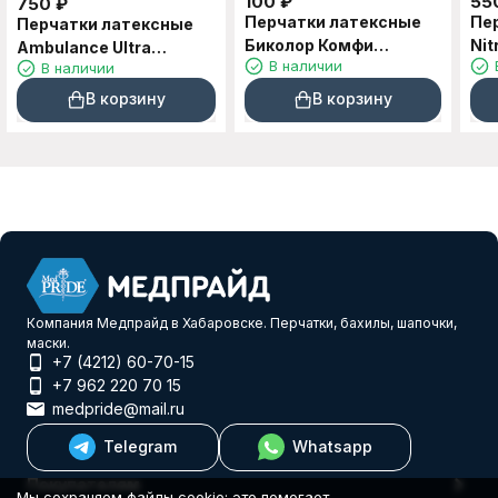
100
₽
55
750
₽
Перчатки латексные
Пе
Перчатки латексные
Биколор Комфи
Nit
Ambulance Ultra
В наличии
В наличии
бирюзово-бежевые 1
L
особопрочные синие 16
пара S, M, L, XL
гр. 25 пар M, L, XL
В корзину
В корзину
Компания Медпрайд в Хабаровске. Перчатки, бахилы, шапочки,
маски.
+7 (4212) 60-70-15
+7 962 220 70 15
medpride@mail.ru
Telegram
Whatsapp
Покупателям
Мы сохраняем файлы cookie: это помогает